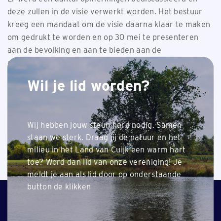
deze zullen in de visie verwerkt worden. Het bestuur
kreeg een mandaat om de visie daarna klaar te maken
om gedrukt te worden en op 30 mei te presenteren
aan de bevolking en aan te bieden aan de
gemeenteraad van het Land van Cuijk.
Weer in de Jachthoorn te Sint Hubert. Aanvang 19.30
Wil je lid worden?
uur.
Wij hebben jouw steun hard nodig. Samen
staan we sterk. Draag jij de natuur en het
milieu in het Land van Cuijk een warm hart
Terug naar nieuwsoverzicht
toe? Word dan lid van onze vereniging! Je
meldt je aan als lid door op onderstaande
button de klikken