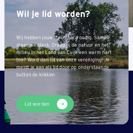
Wil je lid worden?
Wij hebben jouw steun hard nodig. Samen
staan we sterk. Draag jij de natuur en het
milieu in het Land van Cuijk een warm hart
Terug naar nieuwsoverzicht
toe? Word dan lid van onze vereniging! Je
meldt je aan als lid door op onderstaande
button de klikken
Lid worden