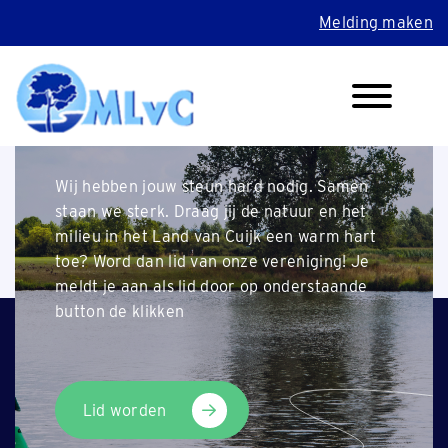
Melding maken
Wil je lid worden?
Home
>
Bladgroen
>
Voorjaar 2018
Wij hebben jouw steun hard nodig. Samen
staan we sterk. Draag jij de natuur en het
??
milieu in het Land van Cuijk een warm hart
toe? Word dan lid van onze vereniging! Je
meldt je aan als lid door op onderstaande
button de klikken
Lid worden