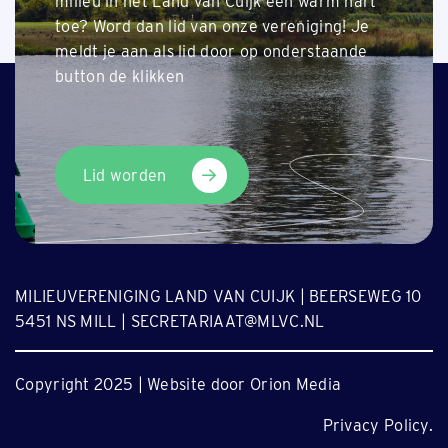
milieu in het Land van Cuijk een warm hart
Terug naar nieuwsoverzicht
toe? Word dan lid van onze vereniging! Je
meldt je aan als lid door op onderstaande
button de klikken
Lid worden
MILIEUVERENIGING LAND VAN CUIJK | BEERSEWEG 10
5451 NS MILL | SECRETARIAAT@MLVC.NL
Copyright 2025 | Website door Orion Media
Privacy Policy.