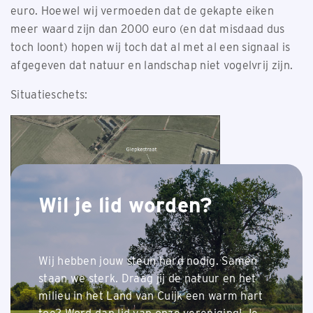
euro. Hoewel wij vermoeden dat de gekapte eiken
meer waard zijn dan 2000 euro (en dat misdaad dus
toch loont) hopen wij toch dat al met al een signaal is
afgegeven dat natuur en landschap niet vogelvrij zijn.
Situatieschets:
Wil je lid worden?
Wij hebben jouw steun hard nodig. Samen
staan we sterk. Draag jij de natuur en het
milieu in het Land van Cuijk een warm hart
Terug naar nieuwsoverzicht