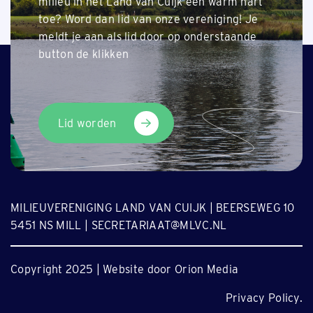
milieu in het Land van Cuijk een warm hart
Terug naar nieuwsoverzicht
toe? Word dan lid van onze vereniging! Je
meldt je aan als lid door op onderstaande
button de klikken
Lid worden
MILIEUVERENIGING LAND VAN CUIJK | BEERSEWEG 10
5451 NS MILL | SECRETARIAAT@MLVC.NL
Copyright 2025 | Website door Orion Media
Privacy Policy.