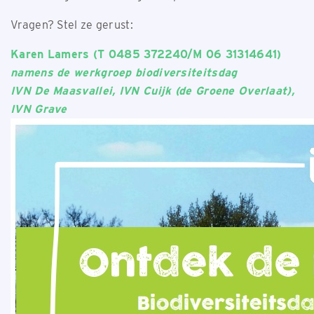
Vragen? Stel ze gerust:
Karen Lamers (T 0485 372240/M 06 31314641)
namens de werkgroep biodiversiteitsdag
IVN De Maasvallei, IVN Cuijk (de Groene Overlaat),
IVN Grave