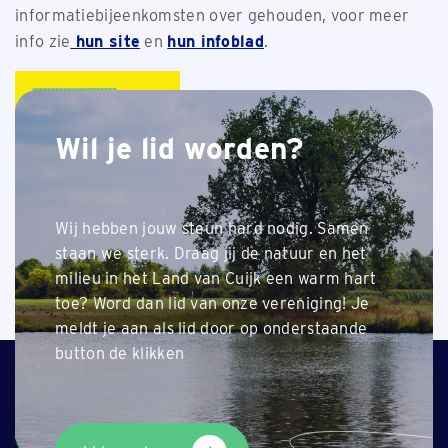
informatiebijeenkomsten over gehouden, voor meer
info zie
hun site
en
hun infoblad
.
Wil je lid worden?
Wij hebben jouw steun hard nodig. Samen
staan we sterk. Draag jij de natuur en het
milieu in het Land van Cuijk een warm hart
Terug naar nieuwsoverzicht
toe? Word dan lid van onze vereniging! Je
meldt je aan als lid door op onderstaande
button de klikken